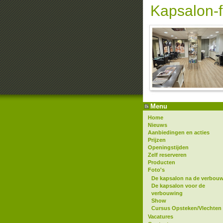
Kapsalon-f
Menu
Home
Nieuws
Aanbiedingen en acties
Prijzen
Openingstijden
Zelf reserveren
Producten
Foto's
De kapsalon na de verbou
De kapsalon voor de
verbouwing
Show
Cursus Opsteken/Vlechten
Vacatures